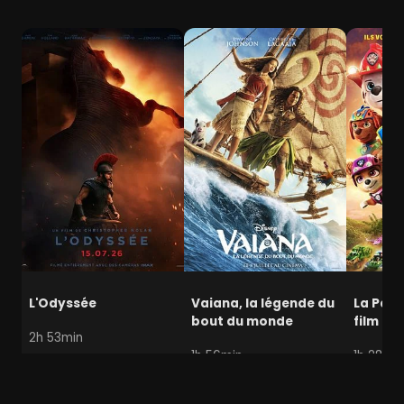
L'Odyssée
Vaiana, la légende du
La Pat' 
bout du monde
film mi
2h 53min
1h 56min
1h 28min