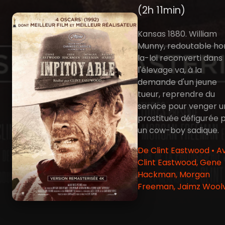
(2h 11min)
Kansas 1880. William
Munny, redoutable ho
la-loi reconverti dans
l'élevage va, à la
demande d'un jeune
tueur, reprendre du
service pour venger 
prostituée défigurée 
un cow-boy sadique.
De Clint Eastwood • A
Clint Eastwood, Gene
Hackman, Morgan
Freeman, Jaimz Wool