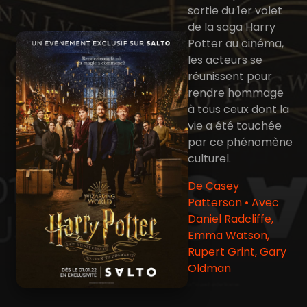
sortie du 1er volet
de la saga Harry
Potter au cinéma,
les acteurs se
réunissent pour
rendre hommage
à tous ceux dont la
vie a été touchée
par ce phénomène
culturel.
De Casey
Patterson • Avec
Daniel Radcliffe,
Emma Watson,
Rupert Grint, Gary
Oldman