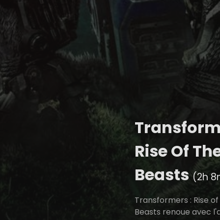
Transform
Rise Of Th
Beasts
(2h 8
Transformers : Rise of
Beasts renoue avec l'