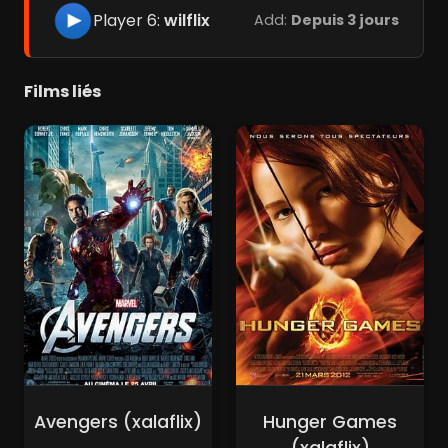
Player 6:
wilflix
Add:
Depuis 3 jours
Films liés
Avengers (xalaflix)
Hunger Games