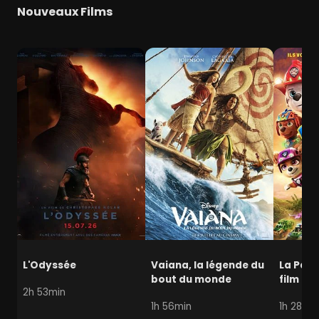
Nouveaux Films
L'Odyssée
Vaiana, la légende du
La Pat' 
bout du monde
film mi
2h 53min
1h 56min
1h 28min