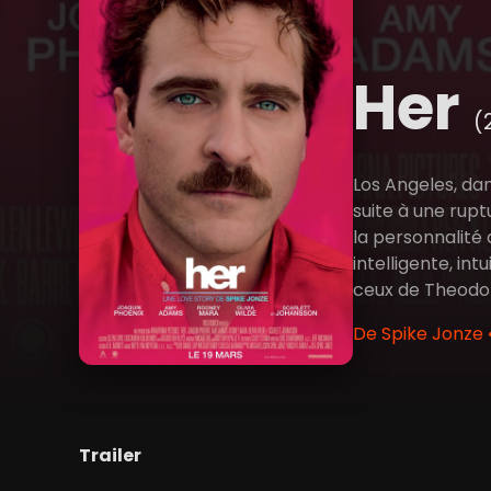
Her
(
Los Angeles, da
suite à une rupt
la personnalité 
intelligente, i
ceux de Theodor
De Spike Jonze 
Trailer