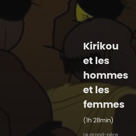
Kirikou
et les
hommes
et les
femmes
(1h 28min)
Le grand-père