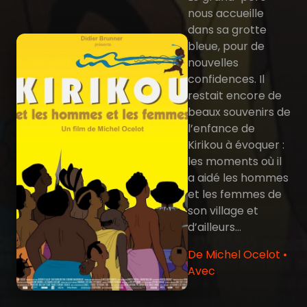
nous accueille
dans sa grotte
bleue, pour de
nouvelles
confidences. Il
restait encore de
beaux souvenirs de
l’enfance de
Kirikou à évoquer :
les moments où il
a aidé les hommes
et les femmes de
son village et
d’ailleurs…
De Michel Ocelot •
Avec