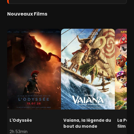
Nouveaux Films
L'Odyssée
Vaiana, la légende du
La Pat' 
bout du monde
film mi
2h 53min