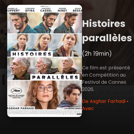
Histoires
parallèles
(2h 19min)
Ce film est présenté
en Compétition au
Festival de Cannes
2026.
De Asghar Farhadi •
Avec