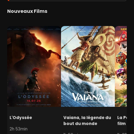
Nouveaux Films
L'Odyssée
Vaiana, la légende du
La Pat' 
bout du monde
film mi
2h 53min