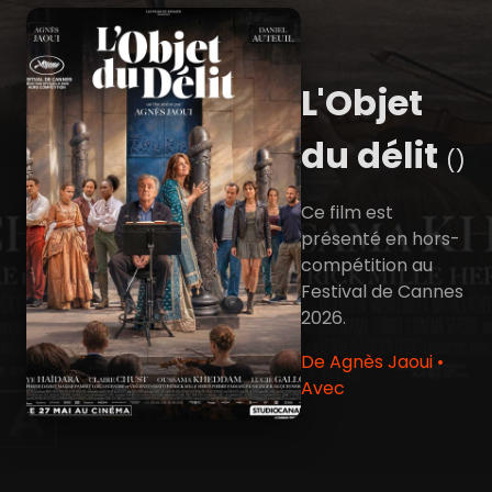
L'Objet
du délit
()
Ce film est
présenté en hors-
compétition au
Festival de Cannes
2026.
De Agnès Jaoui •
Avec