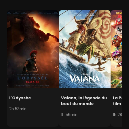
L'Odyssée
Vaiana, la légende du
La Pat' 
bout du monde
film mi
2h 53min
1h 56min
1h 28min