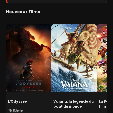
Nouveaux Films
L'Odyssée
Vaiana, la légende du
La Pat' 
bout du monde
film mi
2h 53min